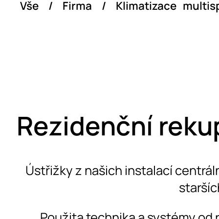
Vše
/
Firma
/
Klimatizace multisp
Rezidenční reku
Ústřižky z našich instalací centrá
staršíc
Použita technika a systémy od