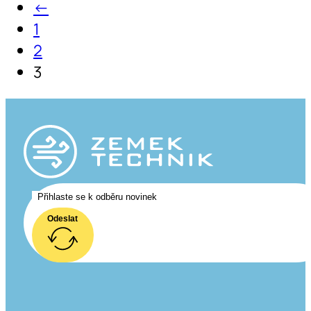
←
1
2
3
Odeslat