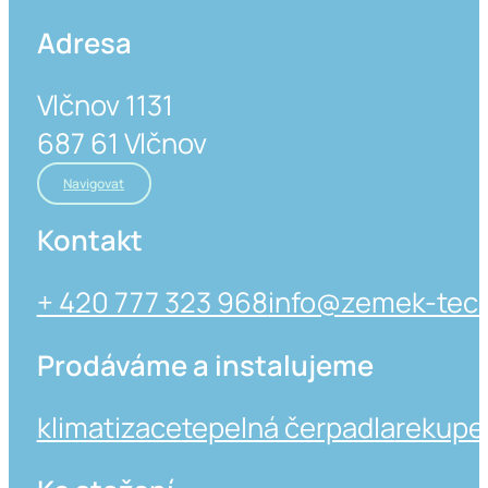
Adresa
Vlčnov 1131
687 61 Vlčnov
Navigovat
Kontakt
+ 420 777 323 968
info@zemek-tech
Prodáváme a instalujeme
klimatizace
tepelná čerpadla
rekupe