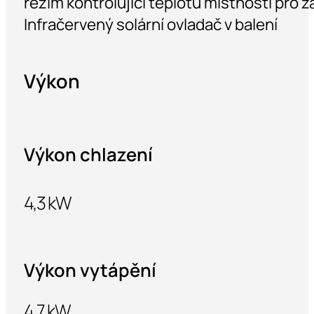
režim kontrolující teplotu místnosti pro 
Infračervený solární ovladač v balení
Výkon
Výkon chlazení
4,3 kW
Výkon vytápění
4,7 kW