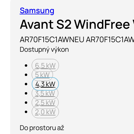
Samsung
Avant S2 WindFree
AR70F15C1AWNEU AR70F15C1A
Dostupný výkon
6,5 kW
5 kW
4,3 kW
3,5 kW
2,5 kW
2,0 kW
Do prostoru až