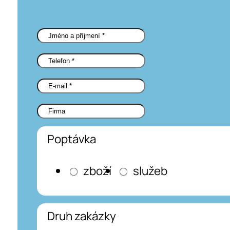
Poptávka
zboží
služeb
Druh zakázky