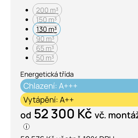
200 m³
150 m³
130 m³
90 m³
65 m³
50 m³
Energetická třída
Chlazení: A+++
Vytápění: A++
52 300 Kč
od
vč. montá