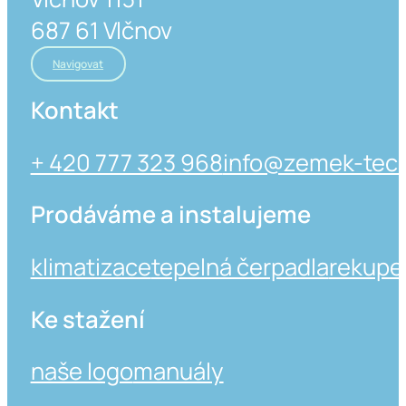
687 61 Vlčnov
Navigovat
Kontakt
+ 420 777 323 968
info@zemek-tech
Prodáváme a instalujeme
klimatizace
tepelná čerpadla
rekupe
Ke stažení
naše logo
manuály