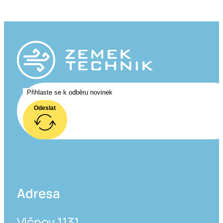
Odeslat
Adresa
Vlčnov 1131