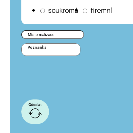
soukromá
firemní
Odeslat