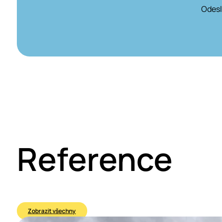
Odesl
Reference
Zobrazit všechny