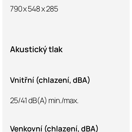
790 x 548 x 285
Akustický tlak
Vnitřní (chlazení, dBA)
25/41 dB(A) min./max.
Venkovní (chlazení, dBA)