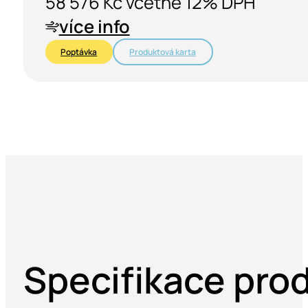
58 576 Kč včetně 12% DPH
více info
Poptávka
Produktová karta
Specifikace pro