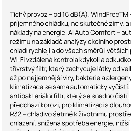
Tichý provoz – od 16 dB(A). WindFreeTM –
příjemného chládku, ne skutečné zimy, a 
náklady na energie. AI Auto Comfort – au
režimu na základě analýzy okolního prostř
chladí rychleji a do všech směrů i větších
Wi-Fi vzdálená kontrola kdykoli a odkudkoli
třívrstvý filtr, který zachycuje látky od 
až po nejjemnější viry, bakterie a alergen
klimatizace se sama automaticky vyčistí. E
antibakteriální filtr, který se snadno čistí
předchází korozi, pro klimatizaci s dlouho
R32 – chladivo šetrné k životnímu prostře
chlazení, snížená spotřeba energie, nižší