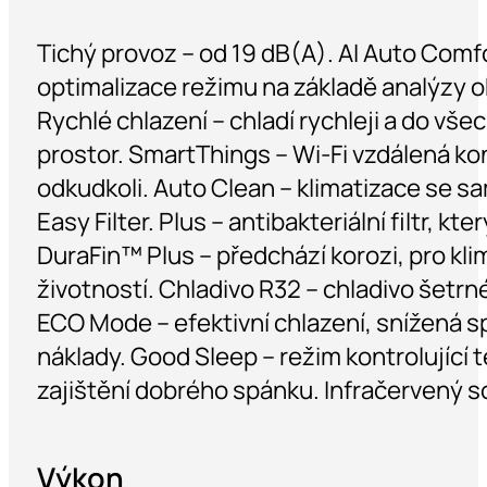
Tichý provoz – od 19 dB(A). AI Auto Comf
optimalizace režimu na základě analýzy o
Rychlé chlazení – chladí rychleji a do vše
prostor. SmartThings – Wi-Fi vzdálená kon
odkudkoli. Auto Clean – klimatizace se s
Easy Filter. Plus – antibakteriální filtr, kte
DuraFin™ Plus – předchází korozi, pro kli
životností. Chladivo R32 – chladivo šetrn
ECO Mode – efektivní chlazení, snížená s
náklady. Good Sleep – režim kontrolující 
zajištění dobrého spánku. Infračervený so
Výkon