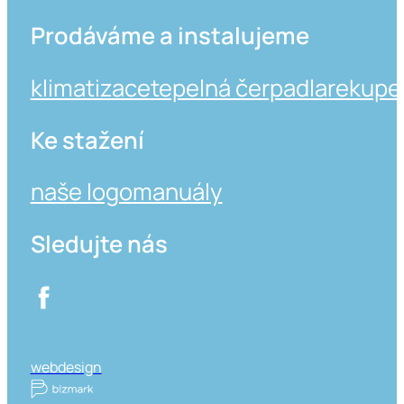
Prodáváme a instalujeme
klimatizace
tepelná čerpadla
rekupe
Ke stažení
naše logo
manuály
Sledujte nás
webdesign