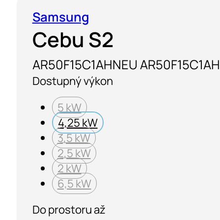
Samsung
Cebu S2
AR50F15C1AHNEU AR50F15C1A
Dostupný výkon
5 kW
4,25 kW
3,5 kW
2,5 kW
2 kW
6,5 kW
Do prostoru až