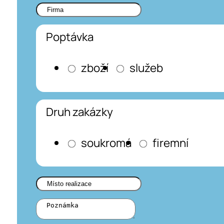
Poptávka
zboží
služeb
Druh zakázky
soukromá
firemní