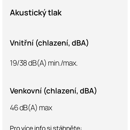
Akustický tlak
Vnitřní (chlazení, dBA)
19/38 dB(A) min./max.
Venkovní (chlazení, dBA)
46 dB(A) max
Pro více info si stáhněte: