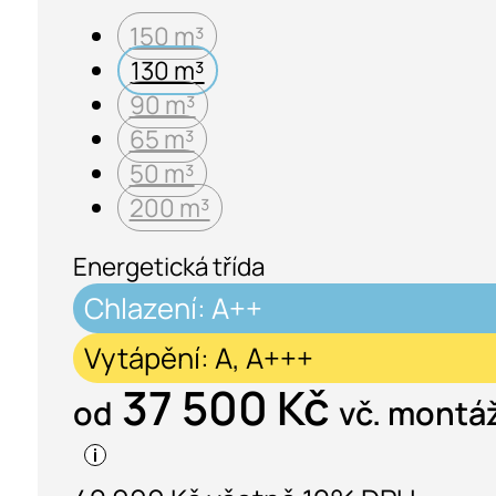
150 m³
130 m³
90 m³
65 m³
50 m³
200 m³
Energetická třída
Chlazení: A++
Vytápění: A, A+++
37 500 Kč
od
vč. montá