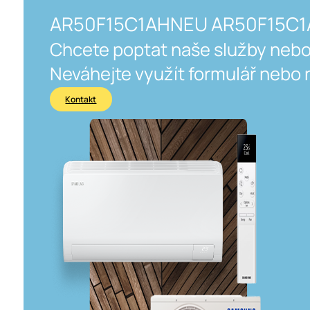
AR50F15C1AHNEU AR50F15C
Chcete poptat naše služby nebo
Neváhejte využít formulář nebo 
Kontakt