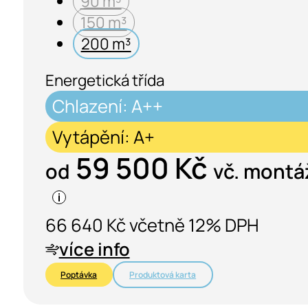
90 m³
150 m³
200 m³
Energetická třída
Chlazení: A++
Vytápění: A+
59 500 Kč
od
vč. montá
66 640 Kč včetně 12% DPH
více info
Poptávka
Produktová karta