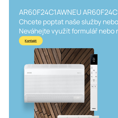
AR60F24C1AWNEU AR60F24
Chcete poptat naše služby nebo
Neváhejte využít formulář nebo 
Kontakt