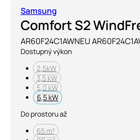
Samsung
Comfort S2 WindFr
AR60F24C1AWNEU AR60F24C1
Dostupný výkon
2,5kW
3,5 kW
5,0 kW
6,5 kW
Do prostoru až
65 m³