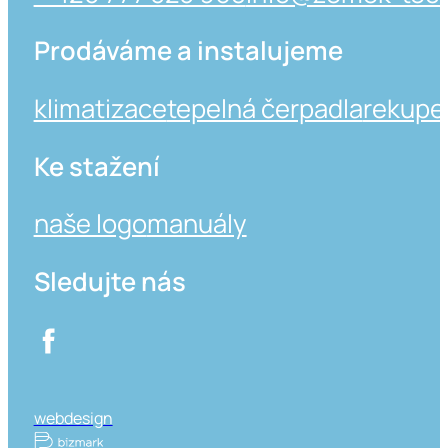
Prodáváme a instalujeme
klimatizace
tepelná čerpadla
rekupe
Ke stažení
naše logo
manuály
Sledujte nás
webdesign